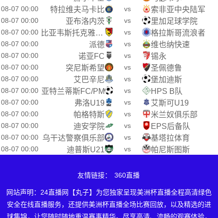
08-07 00:00
vs
特拉维夫马卡比
索非亚中央陆军
08-07 00:00
vs
亚布洛内茨
里加足球学院
08-07 00:00
vs
比亚韦斯托克雅盖隆
格拉斯哥流浪者
08-07 00:00
vs
派德
维也纳快速
08-07 00:00
vs
诺亚FC
锡永
08-07 00:00
vs
突尼斯希望
圣佩德鲁
08-07 00:00
vs
艾巴辛尼
堡加迪斯
08-07 00:00
vs
亚特兰蒂斯FC/PM
HPS B队
08-07 00:00
vs
弗洛U19
艾斯可U19
08-07 00:00
vs
帕格特斯
米兰奴俱乐部
08-07 00:00
vs
迪安学院
EPS后备队
08-07 00:00
vs
乌干达警察俱乐部
基塔拉体育
08-07 00:00
vs
迪普斯U21
帕尼斯图斯
友情链接：
360直播
网站声明：24直播网【丸子】为您独家呈现美洲杯直播全程高清绿色
安全在线直播服务，还提供美洲杯直播全场比赛回放，以及精选的进
球集锦，让您随时随地重温赛事精华。尽享高清、流畅的观赛体验，