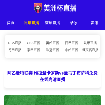
首页
足球直播
篮球直播
录像
资讯
NBA直播
CBA直播
英超直播
西甲直播
法甲直播
德甲直播
意甲直播
欧冠直播
中超直播
世预赛直播
阿乙曼特联赛 维拉圣卡罗斯vs圣马丁布萨科免费
在线高清直播