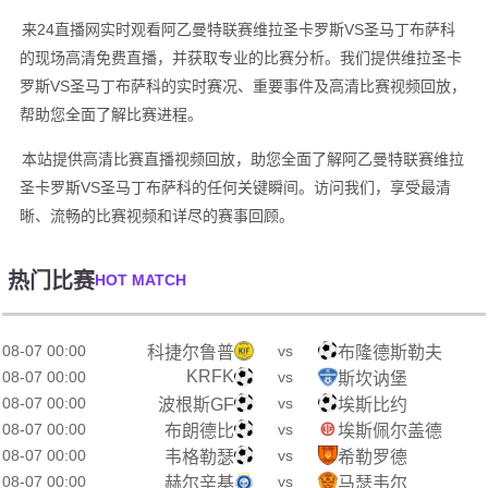
来24直播网实时观看阿乙曼特联赛维拉圣卡罗斯VS圣马丁布萨科
的现场高清免费直播，并获取专业的比赛分析。我们提供维拉圣卡
罗斯VS圣马丁布萨科的实时赛况、重要事件及高清比赛视频回放，
帮助您全面了解比赛进程。
本站提供高清比赛直播视频回放，助您全面了解阿乙曼特联赛维拉
圣卡罗斯VS圣马丁布萨科的任何关键瞬间。访问我们，享受最清
晰、流畅的比赛视频和详尽的赛事回顾。
热门比赛
HOT MATCH
08-07 00:00
vs
科捷尔鲁普
布隆德斯勒夫
KRFK
08-07 00:00
vs
斯坎讷堡
08-07 00:00
vs
波根斯GF
埃斯比约
08-07 00:00
vs
布朗德比
埃斯佩尔盖德
08-07 00:00
vs
韦格勒瑟
希勒罗德
08-07 00:00
vs
赫尔辛基
马瑟韦尔