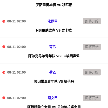
罗萨里奥雄狮 VS 穆尼斯
08-11 02:00
法罗甲
即将开始
NSI鲁纳维克 VS 史卡拉
08-11 02:00
荷乙
即将开始
阿尔克马尔青年队 VS FC埃因霍温
08-11 02:00
荷乙
即将开始
埃因霍温青年队 VS 福伦丹
08-11 02:00
阿女甲
即将开始
阿根廷独立女足 VS 贝尔格拉诺女足