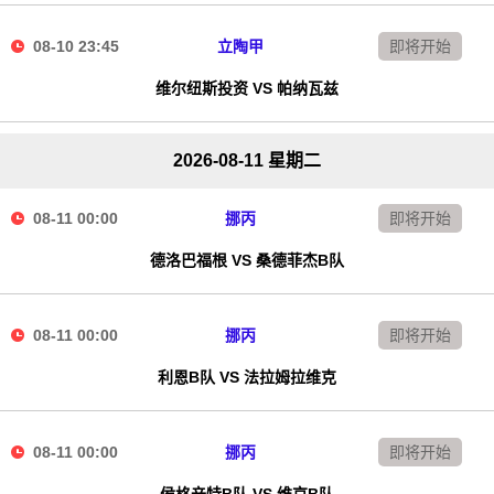
08-10 23:45
立陶甲
即将开始
维尔纽斯投资 VS 帕纳瓦兹
2026-08-11 星期二
08-11 00:00
挪丙
即将开始
德洛巴福根 VS 桑德菲杰B队
08-11 00:00
挪丙
即将开始
利恩B队 VS 法拉姆拉维克
08-11 00:00
挪丙
即将开始