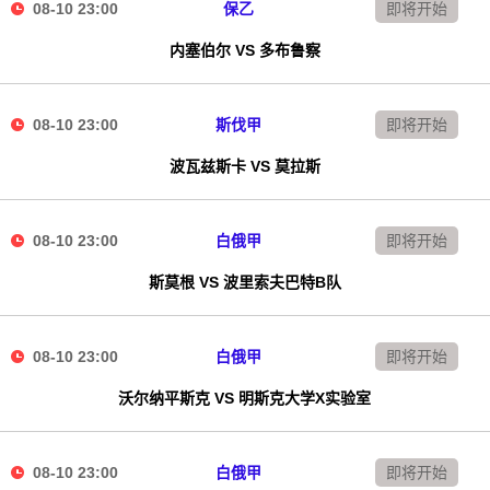
08-10 23:00
保乙
即将开始
内塞伯尔 VS 多布鲁察
08-10 23:00
斯伐甲
即将开始
波瓦兹斯卡 VS 莫拉斯
08-10 23:00
白俄甲
即将开始
斯莫根 VS 波里索夫巴特B队
08-10 23:00
白俄甲
即将开始
沃尔纳平斯克 VS 明斯克大学X实验室
08-10 23:00
白俄甲
即将开始