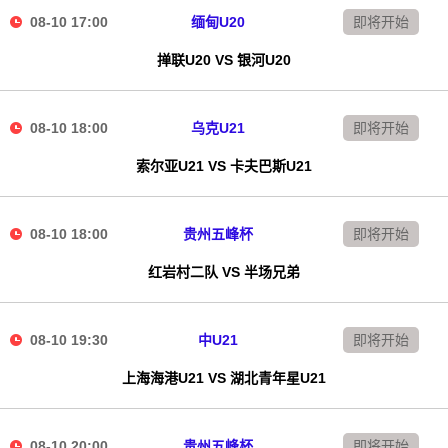
08-10 17:00
缅甸U20
即将开始
掸联U20 VS 银河U20
08-10 18:00
乌克U21
即将开始
索尔亚U21 VS 卡夫巴斯U21
08-10 18:00
贵州五峰杯
即将开始
红岩村二队 VS 半场兄弟
08-10 19:30
中U21
即将开始
上海海港U21 VS 湖北青年星U21
08-10 20:00
贵州五峰杯
即将开始