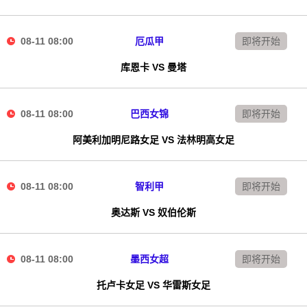
08-11 08:00
厄瓜甲
即将开始
库恩卡 VS 曼塔
08-11 08:00
巴西女锦
即将开始
阿美利加明尼路女足 VS 法林明高女足
08-11 08:00
智利甲
即将开始
奥达斯 VS 奴伯伦斯
08-11 08:00
墨西女超
即将开始
托卢卡女足 VS 华雷斯女足