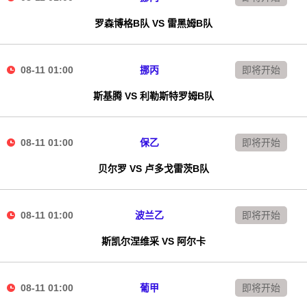
罗森博格B队 VS 雷黑姆B队
08-11 01:00
挪丙
即将开始
斯基腾 VS 利勒斯特罗姆B队
08-11 01:00
保乙
即将开始
贝尔罗 VS 卢多戈雷茨B队
08-11 01:00
波兰乙
即将开始
斯凯尔涅维采 VS 阿尔卡
08-11 01:00
葡甲
即将开始