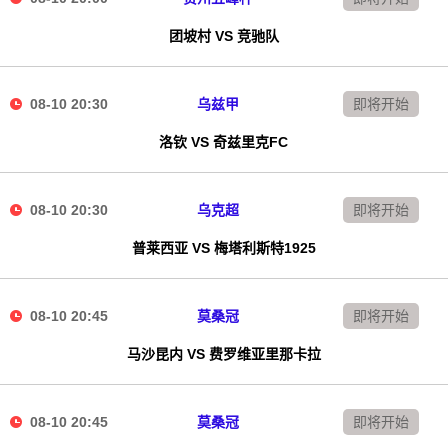
团坡村 VS 竞驰队
08-10 20:30
乌兹甲
即将开始
洛钦 VS 奇兹里克FC
08-10 20:30
乌克超
即将开始
普莱西亚 VS 梅塔利斯特1925
08-10 20:45
莫桑冠
即将开始
马沙昆内 VS 费罗维亚里那卡拉
08-10 20:45
莫桑冠
即将开始