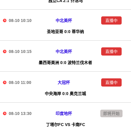
独立CA 2:1 乔洛马
08-10 10:10
中北美杯
直播中
圣地亚哥 0:0 蒂华纳
08-10 10:15
中北美杯
直播中
墨西哥美洲 0:0 波特兰伐木者
08-10 11:00
大冠杯
直播中
中央海岸 0:0 奥克兰城
08-10 13:30
印度地杯
即将开始
丁塔尔FC VS 卡南FC