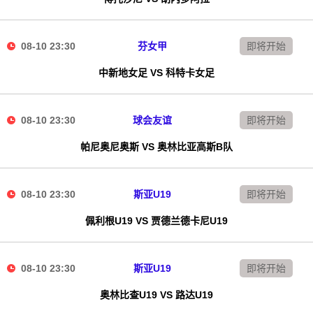
08-10 23:30
芬女甲
即将开始
中新地女足 VS 科特卡女足
08-10 23:30
球会友谊
即将开始
帕尼奥尼奥斯 VS 奥林比亚高斯B队
08-10 23:30
斯亚U19
即将开始
佩利根U19 VS 贾德兰德卡尼U19
08-10 23:30
斯亚U19
即将开始
奥林比查U19 VS 路达U19