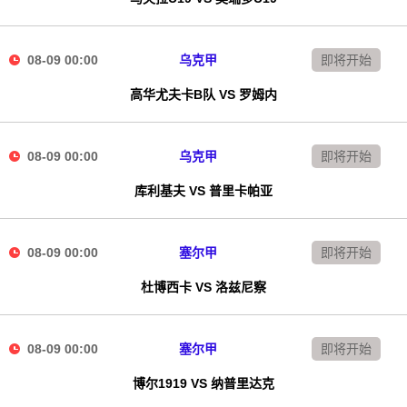
08-09 00:00
乌克甲
即将开始
高华尤夫卡B队 VS 罗姆内
08-09 00:00
乌克甲
即将开始
库利基夫 VS 普里卡帕亚
08-09 00:00
塞尔甲
即将开始
杜博西卡 VS 洛兹尼察
08-09 00:00
塞尔甲
即将开始
博尔1919 VS 纳普里达克