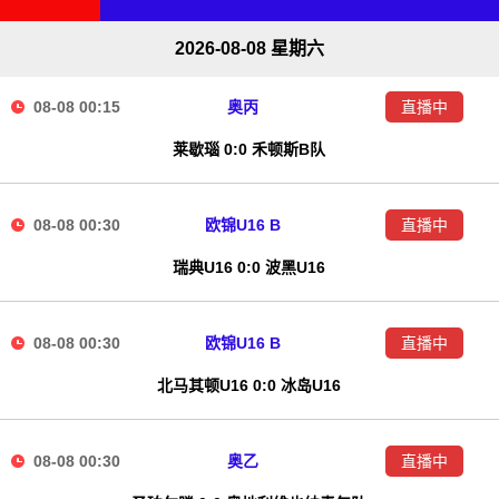
2026-08-08 星期六
08-08 00:15
奥丙
直播中
莱歇瑙 0:0 禾顿斯B队
08-08 00:30
欧锦U16 B
直播中
瑞典U16 0:0 波黑U16
08-08 00:30
欧锦U16 B
直播中
北马其顿U16 0:0 冰岛U16
08-08 00:30
奥乙
直播中