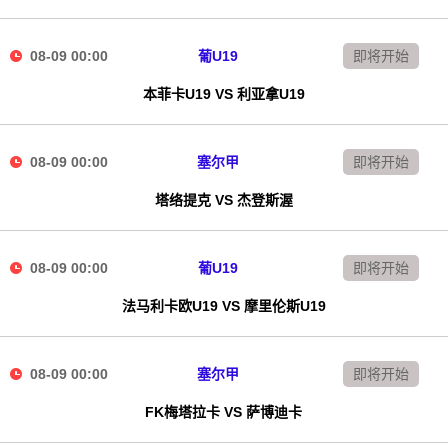
08-09 00:00
葡U19
即将开始
本菲卡U19 VS 利亚拿U19
08-09 00:00
塞尔甲
即将开始
塔络提克 VS 杰登斯渥
08-09 00:00
葡U19
即将开始
法马利卡欧U19 VS 摩里伦斯U19
08-09 00:00
塞尔甲
即将开始
FK梅塔拉卡 VS 萨博迪卡