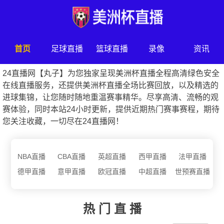
首页
足球直播
篮球直播
录像
资讯
24直播网【丸子】为您独家呈现美洲杯直播全程高清绿色安全
在线直播服务，还提供美洲杯直播全场比赛回放，以及精选的
进球集锦，让您随时随地重温赛事精华。尽享高清、流畅的观
赛体验，同时本站24小时更新，提供近期热门赛事赛程，期待
您关注收藏，一切尽在24直播网！
NBA直播
CBA直播
英超直播
西甲直播
法甲直播
德甲直播
意甲直播
欧冠直播
中超直播
世预赛直播
热 门 直 播