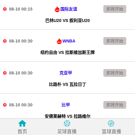
08-10 00:15
国际友谊
即将开始
巴林U20 VS 叙利亚U20
08-10 00:30
WNBA
即将开始
纽约自由 VS 拉斯维加斯王牌
08-10 00:30
克亚甲
即将开始
比路朴 VS 瓦拉日丁
08-10 00:30
比甲
即将开始
安德莱赫特 VS 拉路维尔
首页
足球直播
篮球直播