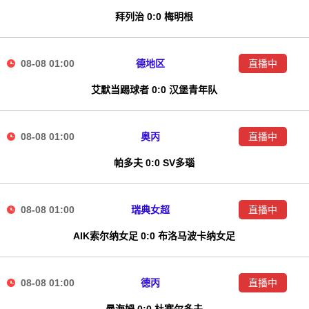
拜列治 0:0 梅明根
08-08 01:00
德地区
直播中
艾默当踢球者 0:0 汉堡青年队
08-08 01:00
奥丙
直播中
帕多夫 0:0 SV多瑙
08-08 01:00
瑞典女超
直播中
AIK索尔纳女足 0:0 布洛马波卡纳女足
08-08 01:00
德丙
直播中