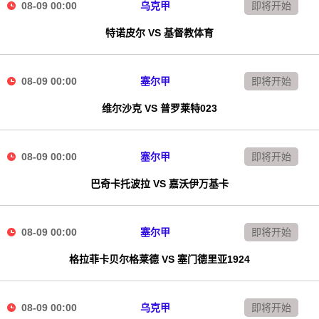
08-09 00:00
乌克甲
即将开始
特诺皮尔 VS 基督教体育
08-09 00:00
塞尔甲
即将开始
维尔沙克 VS 普罗莱特023
08-09 00:00
塞尔甲
即将开始
巴奇卡托波拉 VS 嘉沃伊万基卡
08-09 00:00
塞尔甲
即将开始
格拉菲卡贝尔格莱德 VS 塞门德里亚1924
08-09 00:00
乌克甲
即将开始