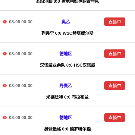
圣珀尔滕 0:0 奥地利维也纳青年队
08-08 00:30
奥乙
直播中
列弗宁 0:0 WSC赫塔威尔斯
08-08 00:30
德地区
直播中
汉诺威业余队 0:0 HSC汉诺威
08-08 00:30
丹麦乙
直播中
米德法特 0:0 布拉布兰
08-08 00:30
德地区
直播中
奥登堡格 0:0 德罗特尔森