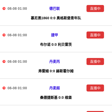
08-08 01:00
德巴联
直播中
慕尼黑1860 0:0 奥格斯堡青年队
08-08 01:00
捷甲
直播中
布尔诺 0:0 利贝雷茨
08-08 01:00
丹麦丙
直播中
弗雷姆 0:0 赫斯霍尔姆
08-08 01:00
丹麦超
直播中
桑德捷斯基 0:0 维堡