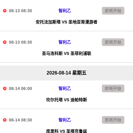
08-13 08:30
智利乙
即将开始
安托法加斯塔 VS 圣地亚哥漫游者
08-13 08:30
智利乙
即将开始
圣马洛科斯 VS 圣菲利浦联
2026-08-14 星期五
08-14 06:00
智利乙
即将开始
坎尔托塔 VS 迪帕特斯
08-14 08:30
智利乙
即将开始
库里科 VS 圣塔克鲁兹