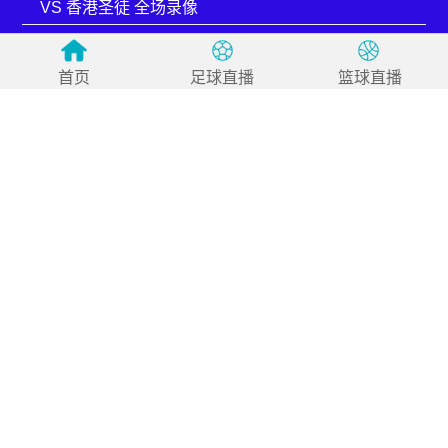
VS 香港圣徒 全场录像
08月04日 佛山西甲足球联赛32强淘汰赛 贪玩游戏 VS
美的薪火 全场录像
首页
足球直播
篮球直播
08月04日 佛山西甲足球联赛32强淘汰赛 藝品高國際
VS 湛江狂狼·粵辉能源 全场录像
08月03日 佛山西甲足球联赛32强淘汰赛 广东客家青年
VS 广州英华思力U17 全场录像
08月03日 佛山西甲足球联赛32强淘汰赛 广州求信 VS
顺德新青年 全场录像
08月03日 佛山西甲足球联赛32强淘汰赛 大塘控股 VS
茂名市点都得 全场录像
08月03日 佛山西甲足球联赛32强淘汰赛 广州蜀地红
VS 广州戴拿模 全场录像