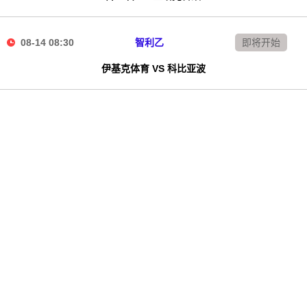
08-14 08:30
智利乙
即将开始
伊基克体育 VS 科比亚波