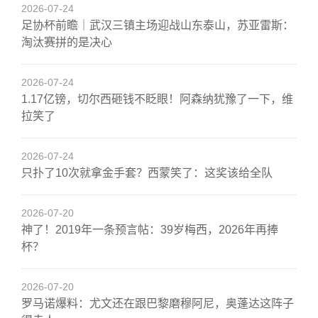
2026-07-24
足协杯前瞻｜武汉三镇主场迎战山东泰山，苏亚雷斯：
淘汰赛拼的是决心
2026-07-24
1.17亿镑，切尔西砸钱不眨眼！阿森纳犹豫了一下，维
拉笑了
2026-07-24
只扑了10次就拿金手套？西蒙笑了：这奖该给全队
2026-07-20
神了！2019年一条预言帖：39岁梅西，2026年再捧
杯？
2026-07-20
罗马诺爆料：尤文还在跟巴黎磨穆阿尼，奥蓬达这阵子