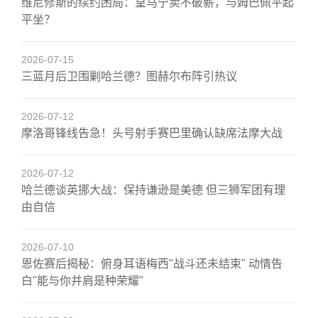
维尼修斯的续约困局：皇马宁卖不破薪，与姆巴佩平起
平坐？
2026-07-15
三蓝月后卫围剿哈兰德？图赫尔布阵引热议
2026-07-12
摩洛哥锋线告急！头号射手赛巴里确认缺席法摩大战
2026-07-12
哈兰德谈英挪大战：保持谦逊是美德 但三狮军团有理
由自信
2026-07-10
恩佐赛后揭秘：俯身耳语梅西"战斗还未结束" 动情告
白"能与你并肩是种荣耀"