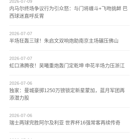
2026-07-09
内马尔终场争议行为引众怒：与门将缠斗+飞吻挑衅 巴
西球迷直呼反胃
2026-07-07
半场狂轰三球！朱启文双响炮助南京主场碾压佛山
2026-07-07
虹口沸腾夜！吴曦重炮轰门定乾坤 申花半场力压浙江
2026-07-06
独家：曼城豪掷1250万镑锁定新星蒙加，蓝月军团再
添潜力股
2026-07-06
瑞士两球完胜阿尔及利亚 世界杯16强常客再续传奇