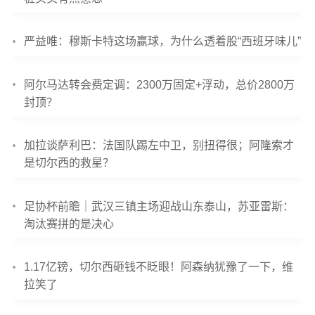
严益唯：穆斯卡特这场赢球，为什么透着股“西班牙味儿”
阿尔马达转会费定调：2300万固定+浮动，总价2800万
封顶？
加拉谈萨利巴：法国队踢左中卫，别扭得很；阿隆索才
是切尔西的救星？
足协杯前瞻｜武汉三镇主场迎战山东泰山，苏亚雷斯：
淘汰赛拼的是决心
1.17亿镑，切尔西砸钱不眨眼！阿森纳犹豫了一下，维
拉笑了