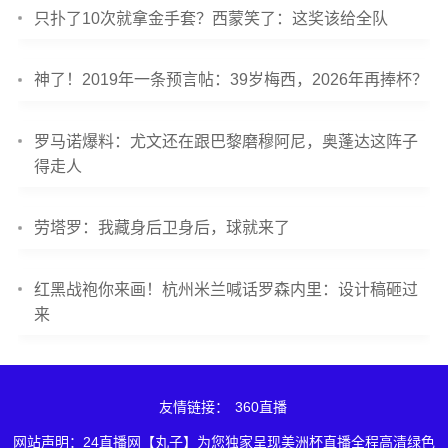
只扑了10次就拿金手套？西蒙笑了：这奖该给全队
神了！2019年一条预言帖：39岁梅西，2026年再捧杯？
罗马诺爆料：尤文还在跟巴黎磨穆阿尼，奥蓬达这阵子
得走人
劳塔罗：我藏身后卫身后，球就来了
红黑战袍你来画！杭州米兰喊话罗森内里：设计稿砸过
来
友情链接：
360直播
网站声明：24直播网【丸子】为您独家呈现美洲杯直播全程高清绿色