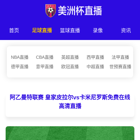
首页
足球直播
篮球直播
录像
资讯
NBA直播
CBA直播
英超直播
西甲直播
法甲直播
德甲直播
意甲直播
欧冠直播
中超直播
世预赛直播
阿乙曼特联赛 皇家皮拉尔vs卡米尼罗斯免费在线
高清直播