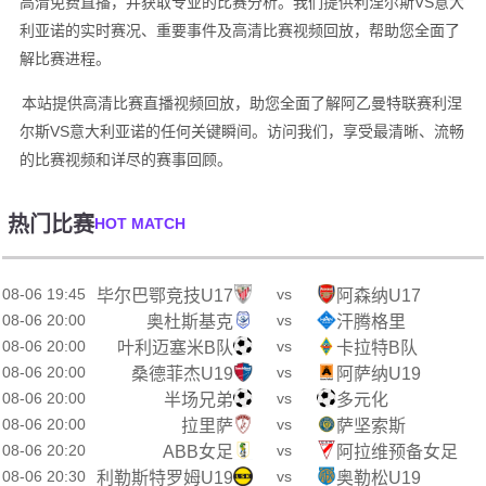
高清免费直播，并获取专业的比赛分析。我们提供利涅尔斯VS意大
利亚诺的实时赛况、重要事件及高清比赛视频回放，帮助您全面了
解比赛进程。
本站提供高清比赛直播视频回放，助您全面了解阿乙曼特联赛利涅
尔斯VS意大利亚诺的任何关键瞬间。访问我们，享受最清晰、流畅
的比赛视频和详尽的赛事回顾。
热门比赛
HOT MATCH
08-06 19:45
vs
毕尔巴鄂竞技U17
阿森纳U17
08-06 20:00
vs
奥杜斯基克
汗腾格里
08-06 20:00
vs
叶利迈塞米B队
卡拉特B队
08-06 20:00
vs
桑德菲杰U19
阿萨纳U19
08-06 20:00
vs
半场兄弟
多元化
08-06 20:00
vs
拉里萨
萨坚索斯
08-06 20:20
vs
ABB女足
阿拉维预备女足
08-06 20:30
vs
利勒斯特罗姆U19
奥勒松U19