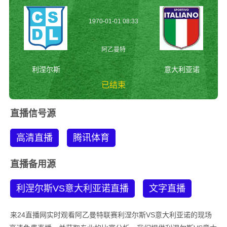
1970-01-01 08:33
阿乙曼特
利涅尔斯
意大利亚诺
已结束
利涅尔斯vs意大利亚
直播信号源
诺 阿乙曼特
高清直播
腾讯体育
直播备用源
利涅尔斯VS意大利亚诺直播
文字直播
来24直播网实时观看阿乙曼特联赛利涅尔斯VS意大利亚诺的现场