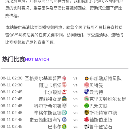
清免费直播，并获取专业的比赛分析。我们提供拉费雷尔VS阿梅尼
奥的实时赛况、重要事件及高清比赛视频回放，帮助您全面了解比
赛进程。
本站提供高清比赛直播视频回放，助您全面了解阿乙曼特联赛拉费
雷尔VS阿梅尼奥的任何关键瞬间。访问我们，享受最清晰、流畅的
比赛视频和详尽的赛事回顾。
热门比赛
HOT MATCH
08-11 02:30
vs
圣格奥尔基塞普西
布加勒斯特星队
08-11 02:30
vs
佩迪卡斯堡
贝特曼
08-11 02:45
vs
卡尔顿斯
云吉特
08-11 02:45
vs
连菲特女足
克里夫顿维尔女足
08-11 02:45
vs
科尔斯希尔镇
巴禾夫联
08-11 02:45
vs
毕格尔斯瓦德
斯托特富尔德
08-11 02:45
vs
史云顿超级海军
轴斯伯里镇
08-11 02:45
vs
巴韦尔
鲁什登钻石