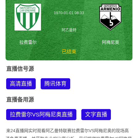
1970-01-01 08:33
阿乙曼特
拉费雷尔
阿梅尼奥
已结束
拉费雷尔vs阿梅尼奥
直播信号源
阿乙曼特
高清直播
腾讯体育
直播备用源
拉费雷尔VS阿梅尼奥直播
文字直播
来24直播网实时观看阿乙曼特联赛拉费雷尔VS阿梅尼奥的现场高