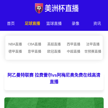
首页
足球直播
篮球直播
录像
资讯
NBA直播
CBA直播
英超直播
西甲直播
法甲直播
德甲直播
意甲直播
欧冠直播
中超直播
世预赛直播
阿乙曼特联赛 拉费雷尔vs阿梅尼奥免费在线高清
直播