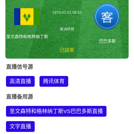
1970-01-01 08:33
美洲杯预
圣文森特和格林纳丁斯
巴巴多斯
已结束
圣文森特和格林纳丁
直播信号源
斯vs巴巴多斯 美洲
杯预
高清直播
腾讯体育
直播备用源
圣文森特和格林纳丁斯VS巴巴多斯直播
文字直播