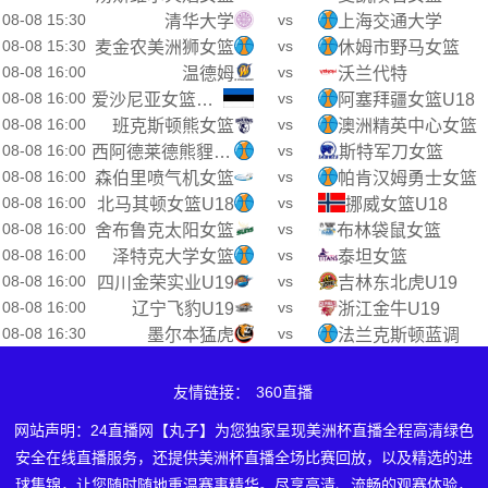
08-08 15:30
vs
清华大学
上海交通大学
08-08 15:30
vs
麦金农美洲狮女篮
休姆市野马女篮
08-08 16:00
vs
温德姆
沃兰代特
08-08 16:00
vs
爱沙尼亚女篮U18
阿塞拜疆女篮U18
08-08 16:00
vs
班克斯顿熊女篮
澳洲精英中心女篮
08-08 16:00
vs
西阿德莱德熊貍女篮
斯特军刀女篮
08-08 16:00
vs
森伯里喷气机女篮
帕肯汉姆勇士女篮
08-08 16:00
vs
北马其顿女篮U18
挪威女篮U18
08-08 16:00
vs
舍布鲁克太阳女篮
布林袋鼠女篮
08-08 16:00
vs
泽特克大学女篮
泰坦女篮
08-08 16:00
vs
四川金荣实业U19
吉林东北虎U19
08-08 16:00
vs
辽宁飞豹U19
浙江金牛U19
08-08 16:30
vs
墨尔本猛虎
法兰克斯顿蓝调
友情链接：
360直播
网站声明：24直播网【丸子】为您独家呈现美洲杯直播全程高清绿色
安全在线直播服务，还提供美洲杯直播全场比赛回放，以及精选的进
球集锦，让您随时随地重温赛事精华。尽享高清、流畅的观赛体验，