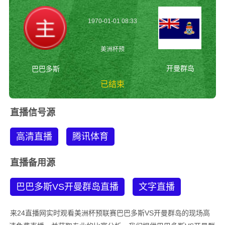
1970-01-01 08:33
美洲杯预
开曼群岛
巴巴多斯
已结束
巴巴多斯vs开曼群岛
直播信号源
美洲杯预
高清直播
腾讯体育
直播备用源
巴巴多斯VS开曼群岛直播
文字直播
来24直播网实时观看美洲杯预联赛巴巴多斯VS开曼群岛的现场高