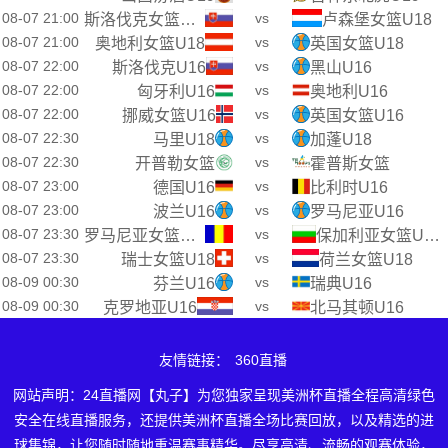
08-07 21:00
vs
斯洛伐克女篮U18
卢森堡女篮U18
08-07 21:00
vs
奥地利女篮U18
英国女篮U18
08-07 22:00
vs
斯洛伐克U16
黑山U16
08-07 22:00
vs
匈牙利U16
奥地利U16
08-07 22:00
vs
挪威女篮U16
英国女篮U16
08-07 22:30
vs
马里U18
加蓬U18
08-07 22:30
vs
开普勒女篮
霍普斯女篮
08-07 23:00
vs
德国U16
比利时U16
08-07 23:00
vs
波兰U16
罗马尼亚U16
08-07 23:30
vs
罗马尼亚女篮U18
保加利亚女篮U18
08-07 23:30
vs
瑞士女篮U18
荷兰女篮U18
08-09 00:30
vs
芬兰U16
瑞典U16
08-09 00:30
vs
克罗地亚U16
北马其顿U16
友情链接：
360直播
网站声明：24直播网【丸子】为您独家呈现美洲杯直播全程高清绿色
安全在线直播服务，还提供美洲杯直播全场比赛回放，以及精选的进
球集锦，让您随时随地重温赛事精华。尽享高清、流畅的观赛体验，