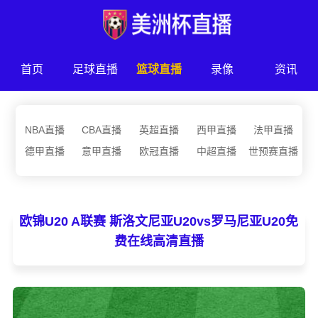
首页
足球直播
篮球直播
录像
资讯
NBA直播
CBA直播
英超直播
西甲直播
法甲直播
德甲直播
意甲直播
欧冠直播
中超直播
世预赛直播
欧锦U20 A联赛 斯洛文尼亚U20vs罗马尼亚U20免
费在线高清直播