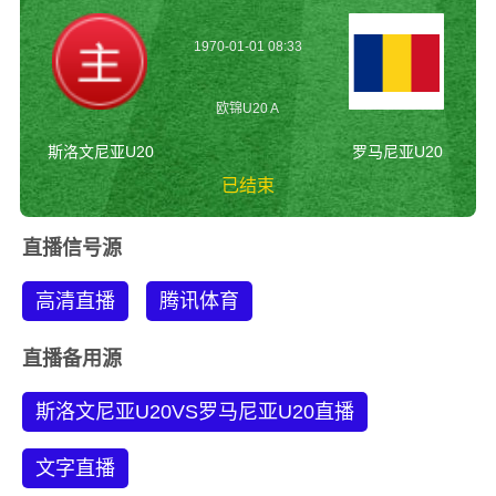
1970-01-01 08:33
欧锦U20 A
斯洛文尼亚U20
罗马尼亚U20
已结束
斯洛文尼亚U20vs罗
直播信号源
马尼亚U20 欧锦U20
A
高清直播
腾讯体育
直播备用源
斯洛文尼亚U20VS罗马尼亚U20直播
文字直播