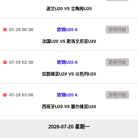
波兰U20 VS 立陶宛U20
07-19 00:30
欧锦U20 A
即将开始
法国U20 VS 斯洛文尼亚U20
07-19 02:30
欧锦U20 A
即将开始
拉脱维亚U20 VS 以色列U20
07-19 03:00
欧锦U20 A
即将开始
西班牙U20 VS 塞尔维亚U20
2026-07-20 星期一