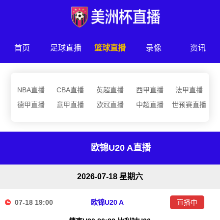
首页
足球直播
篮球直播
录像
资讯
NBA直播
CBA直播
英超直播
西甲直播
法甲直播
德甲直播
意甲直播
欧冠直播
中超直播
世预赛直播
欧锦U20 A直播
2026-07-18 星期六
07-18 19:00
欧锦U20 A
直播中