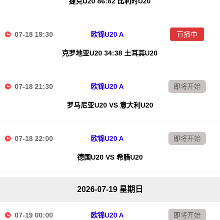
捷克U20 86:82 比利时U20
07-18 19:30
欧锦U20 A
直播中
克罗地亚U20 34:38 土耳其U20
07-18 21:30
欧锦U20 A
即将开始
罗马尼亚U20 VS 意大利U20
07-18 22:00
欧锦U20 A
即将开始
德国U20 VS 希腊U20
2026-07-19 星期日
07-19 00:00
欧锦U20 A
即将开始