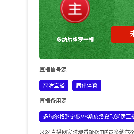
多纳尔格罗宁根
直播信号源
高清直播
腾讯体育
直播备用源
多纳尔格罗宁根VS斯皮洛夏勒罗伊直
来24直播网实时观看BNXT联赛多纳