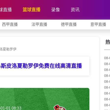
球直播
篮球直播
录像
资讯
西甲直播
法甲直播
德甲直播
意甲直播
皮洛夏勒罗伊
08-
08-
vs斯皮洛夏勒罗伊免费在线高清直播
08-
08-
08-
08-
08-
08-
08-
-01-01 08:33