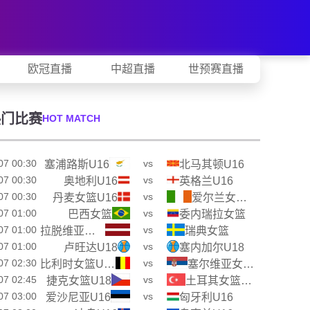
欧冠直播
中超直播
世预赛直播
热门比赛
HOT MATCH
07 00:30
vs
塞浦路斯U16
北马其顿U16
07 00:30
vs
奥地利U16
英格兰U16
07 00:30
vs
丹麦女篮U16
爱尔兰女篮U16
07 01:00
vs
巴西女篮
委内瑞拉女篮
07 01:00
vs
拉脱维亚女篮
瑞典女篮
07 01:00
vs
卢旺达U18
塞内加尔U18
07 02:30
vs
比利时女篮U18
塞尔维亚女篮U18
07 02:45
vs
捷克女篮U18
土耳其女篮U18
07 03:00
vs
爱沙尼亚U16
匈牙利U16