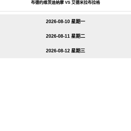
布德约维茨迪纳摩 VS 艾德米拉布拉格
2026-08-10 星期一
2026-08-11 星期二
2026-08-12 星期三