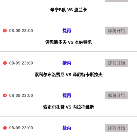
辛宁B队 VS 波兰卡
08-09 23:00
捷丙
即将开始
渥恩斯多夫 VS 本纳特凯
08-09 23:00
捷丙
即将开始
索科尔布洛赞尼 VS 泽尼特卡斯拉夫
08-09 23:00
捷丙
即将开始
索史尔扎普 VS 内拉托维斯
08-09 23:00
捷丙
即将开始