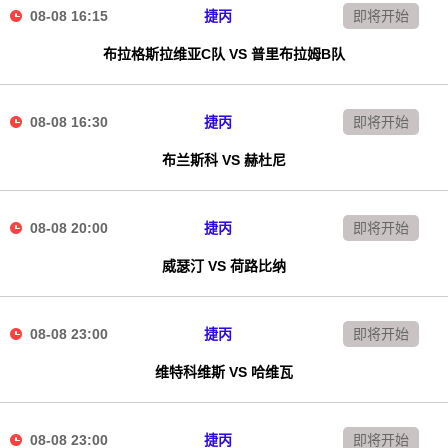
08-08 16:15
捷丙
即将开始
布拉格斯拉维亚C队 VS 普里布拉姆B队
08-08 16:30
捷丙
即将开始
布兰斯科 VS 赫杜尼
08-08 20:00
捷丙
即将开始
威瑟汀 VS 荷路比纳
08-08 23:00
捷丙
即将开始
维特科维斯 VS 哈维瓦
08-08 23:00
捷丙
即将开始