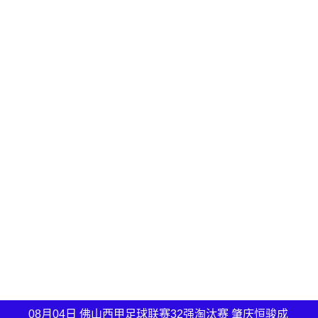
08月04日 佛山西甲足球联赛32强淘汰赛 肇庆恒骏成