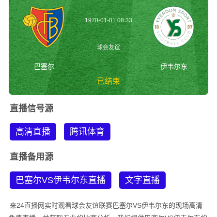
1970-01-01 08:33
球会友谊
巴塞尔
伊韦尔东
已结束
巴塞尔vs伊韦尔东
直播信号源
球会友谊
高清直播
腾讯体育
直播备用源
巴塞尔VS伊韦尔东直播
文字直播
来24直播网实时观看球会友谊联赛巴塞尔VS伊韦尔东的现场高清