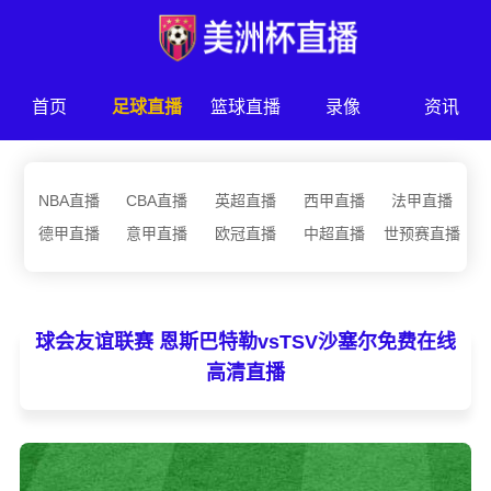
首页
足球直播
篮球直播
录像
资讯
NBA直播
CBA直播
英超直播
西甲直播
法甲直播
德甲直播
意甲直播
欧冠直播
中超直播
世预赛直播
球会友谊联赛 恩斯巴特勒vsTSV沙塞尔免费在线
高清直播