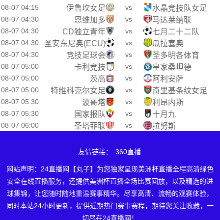
08-07 04:15
vs
伊鲁坎女足
水晶竞技队女足
08-07 04:30
vs
恩维加多
马达莱纳联
08-07 04:30
vs
CD独立青年
七月二十二队
08-07 04:30
vs
圣安东尼奥(ECU)
瓜拉塞奥
08-07 04:30
vs
竞技足球会
圣多明各体育
08-07 05:00
vs
卡利竞技
皇家桑坦德
08-07 05:00
vs
茨高
阿利安萨
08-07 05:00
vs
特维科克尔女足
奇里基条纹女足
08-07 05:30
vs
波哥塔
利昂内斯
08-07 05:30
vs
国家报队
十月九
08-07 06:00
vs
圣塔菲联
拉努斯
友情链接：
360直播
网站声明：24直播网【丸子】为您独家呈现美洲杯直播全程高清绿色
安全在线直播服务，还提供美洲杯直播全场比赛回放，以及精选的进
球集锦，让您随时随地重温赛事精华。尽享高清、流畅的观赛体验，
同时本站24小时更新，提供近期热门赛事赛程，期待您关注收藏，一
切尽在24直播网！