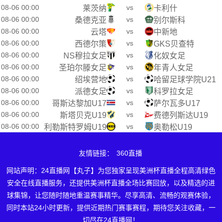
08-06 00:00
vs
莱茨纳
卡利什
08-06 00:00
vs
桑德克亚
别尔斯科
08-06 00:00
vs
云塔
中新地
08-06 00:00
vs
西德尔策
GKS贝查特
08-06 00:00
vs
NS穆拉女足
化奴女足
08-06 00:00
vs
圣珀尔滕女足
年青人女足
08-06 00:00
vs
绍埃营地
哈留足球学院U21
08-06 00:00
vs
派德女足
科罗拉女足
08-06 00:00
vs
哥斯达黎加U17
萨尔瓦多U17
08-06 00:00
vs
斯塔贝克U19
费德列斯达U19
08-06 00:00
vs
利勒斯特罗姆U19
奥勒松U19
友情链接：
360直播
网站声明：24直播网【丸子】为您独家呈现美洲杯直播全程高清绿色
安全在线直播服务，还提供美洲杯直播全场比赛回放，以及精选的进
球集锦，让您随时随地重温赛事精华。尽享高清、流畅的观赛体验，
同时本站24小时更新，提供近期热门赛事赛程，期待您关注收藏，一
切尽在24直播网！