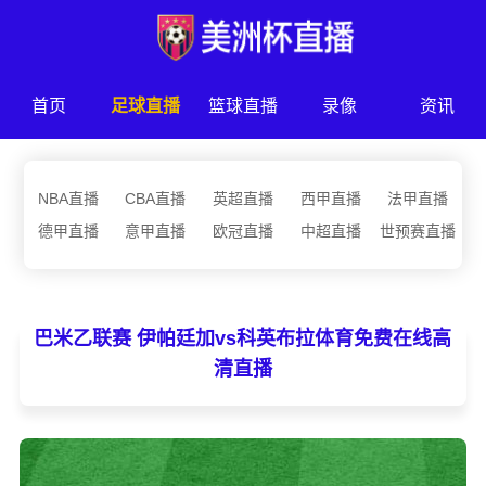
首页
足球直播
篮球直播
录像
资讯
NBA直播
CBA直播
英超直播
西甲直播
法甲直播
德甲直播
意甲直播
欧冠直播
中超直播
世预赛直播
巴米乙联赛 伊帕廷加vs科英布拉体育免费在线高
清直播