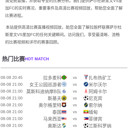
清免费直播，并获取专业的比赛分析。我们提供萨尔杜斯里文VS里
加FC的实时赛况、重要事件及高清比赛视频回放，帮助您全面了解
比赛进程。
本站提供高清比赛直播视频回放，助您全面了解拉脱杯联赛萨尔杜
斯里文VS里加FC的任何关键瞬间。访问我们，享受最清晰、流畅
的比赛视频和详尽的赛事回顾。
热门比赛
HOT MATCH
08-08 20:45
vs
拉多麦科
扎布热矿工
08-08 21:00
vs
女王公园巡游者
米尔沃尔
08-08 21:00
vs
莫斯科迪纳摩B队
阿姆卡尔
08-08 21:00
vs
斯基夫
尼克宾
08-08 21:00
vs
奥尔格里特
索尔纳
08-08 21:00
vs
泰国
缅甸
08-08 21:00
vs
马来西亚
菲律宾
08-08 21:00
vs
奥斯达
兰斯科罗纳