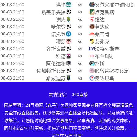
08-08 21:00
vs
洪卡
努尔米耶尔维NJS
08-08 21:00
vs
斯盖乐夫提
卢克斯塔
08-08 21:00
vs
谢夫
维达
08-08 21:00
vs
哈尔登
莫达伦
08-08 21:00
vs
诺托登
桑韦肯
08-08 21:00
vs
穆莎
艾弗克
08-08 21:00
vs
齐斯泰兹
法特列斯堡
08-08 21:00
vs
科德
布兰B队
08-08 21:00
vs
阿伦达尔
扑斯
08-08 21:00
vs
佐加顿斯女足
IK乌普撒拉女足
08-08 21:00
vs
斯咸迪苏
奥达巴斯
友情链接：
360直播
网站声明：24直播网【丸子】为您独家呈现美洲杯直播全程高清绿色
安全在线直播服务，还提供美洲杯直播全场比赛回放，以及精选的进
球集锦，让您随时随地重温赛事精华。尽享高清、流畅的观赛体验，
同时本站24小时更新，提供近期热门赛事赛程，期待您关注收藏，一
切尽在24直播网！