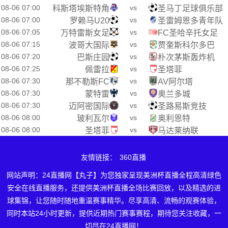
08-06 07:00
vs
科斯塔埃斯特角
圣马丁足球俱乐部
08-06 07:00
vs
罗赖马U20
圣雷姆恩多青年队
08-06 07:05
vs
万特雷斯女足
FC圣哈辛托女足
08-06 07:15
vs
波哥大国际
贾奎斯科尔多巴
08-06 07:20
vs
巴斯庄园
朴次茅斯轰炸机
08-06 07:25
vs
佩雷拉
圣塔菲
08-06 07:30
vs
那不勒斯FC
AV阿尔塔
08-06 07:30
vs
蒙特雷
奥兰多城
08-06 07:30
vs
迈阿密国际
圣路易斯竞技
08-06 08:00
vs
玻利瓦尔
奥利恩特
08-06 08:00
vs
圣塔菲
马达莱纳联
友情链接：
360直播
网站声明：24直播网【丸子】为您独家呈现美洲杯直播全程高清绿色
安全在线直播服务，还提供美洲杯直播全场比赛回放，以及精选的进
球集锦，让您随时随地重温赛事精华。尽享高清、流畅的观赛体验，
同时本站24小时更新，提供近期热门赛事赛程，期待您关注收藏，一
切尽在24直播网！