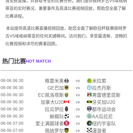
清免费直播，并获取专业的比赛分析。我们提供佩特罗古VS埃格纳
蒂亚的实时赛况、重要事件及高清比赛视频回放，帮助您全面了解
比赛进程。
本站提供高清比赛直播视频回放，助您全面了解欧冠杯联赛佩特罗
古VS埃格纳蒂亚的任何关键瞬间。访问我们，享受最清晰、流畅的
比赛视频和详尽的赛事回顾。
热门比赛
HOT MATCH
08-06 06:30
vs
格雷米奥
米拉索
08-06 06:30
vs
GE巴加
拉杰丹斯
08-06 06:30
vs
EC佩洛塔斯
弗雷德里昆斯
08-06 06:30
vs
加拿大U20
牙买加U20
08-06 06:30
vs
拉瓜伊拉
都市运动会
08-06 06:30
vs
蜥蜴队
AA瓜拉尼
08-06 07:00
vs
里士满踢球者
纽约宇宙队
08-06 07:00
vs
佩纳罗尔
漫游者