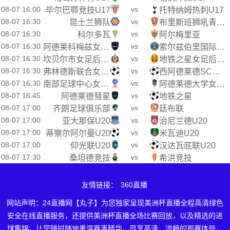
08-07 16:00
vs
毕尔巴鄂竞技U17
托特纳姆热刺U17
08-07 16:30
vs
昆士兰狮队
布里斯班狮吼青年队
08-07 16:30
vs
科尔多瓦
阿尔梅里亚
08-07 16:30
vs
阿德莱科梅兹女足后备队
索尔兹伯里国际女足后备队
08-07 16:30
vs
坎贝尔市女足后备队
地铁之星女足后备队
08-07 16:30
vs
弗林德斯联合女足后备队
西阿德莱德SC女足后备队
08-07 16:30
vs
南部足球中心女足后备队
阿德莱德大学女足后备队
08-07 16:45
vs
阿德莱德彗星
地铁之星
08-07 17:00
vs
齐朗足球俱乐部
廷布联
08-07 17:00
vs
亚大那保U20
治尼兰德U20
08-07 17:00
vs
蒂察尔阿尔曼U20
米瓦迪U20
08-07 17:00
vs
仰光联U20
汉达瓦底联U20
08-07 17:30
vs
桑坦德竞技
希洪竞技
友情链接：
360直播
网站声明：24直播网【丸子】为您独家呈现美洲杯直播全程高清绿色
安全在线直播服务，还提供美洲杯直播全场比赛回放，以及精选的进
球集锦，让您随时随地重温赛事精华。尽享高清、流畅的观赛体验，