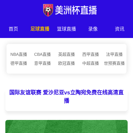
首页
足球直播
篮球直播
录像
资讯
NBA直播
CBA直播
英超直播
西甲直播
法甲直播
德甲直播
意甲直播
欧冠直播
中超直播
世预赛直播
国际友谊联赛 爱沙尼亚vs立陶宛免费在线高清直
播