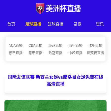
首页
足球直播
篮球直播
录像
资讯
NBA直播
CBA直播
英超直播
西甲直播
法甲直播
德甲直播
意甲直播
欧冠直播
中超直播
世预赛直播
国际友谊联赛 新西兰女足vs摩洛哥女足免费在线
高清直播