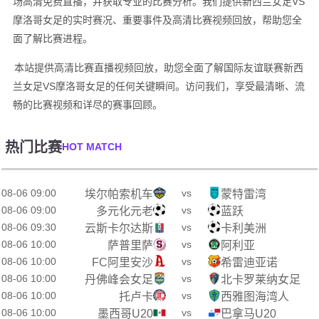
场高清免费直播，并获取专业的比赛分析。我们提供新西兰女足VS
摩洛哥女足的实时赛况、重要事件及高清比赛视频回放，帮助您全
面了解比赛进程。
本站提供高清比赛直播视频回放，助您全面了解国际友谊联赛新西
兰女足VS摩洛哥女足的任何关键瞬间。访问我们，享受最清晰、流
畅的比赛视频和详尽的赛事回顾。
热门比赛
HOT MATCH
08-06 09:00
vs
埃尔帕索机车
蒙特雷湾
08-06 09:00
vs
多元化元老
蓝跃
08-06 09:30
vs
云斯卡尔达斯
卡利美洲
08-06 10:00
vs
萨普里萨
阿利亚
08-06 10:00
vs
FC阿里安沙
希雷迪亚诺
08-06 10:00
vs
丹佛峰会女足
北卡罗莱纳女足
08-06 10:00
vs
托卢卡
西雅图海湾人
08-06 10:00
vs
墨西哥U20
巴拿马U20