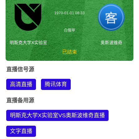
1970-01-01 08:33
白俄甲
明斯克大学X实验室
奥斯波维奇
已结束
明斯克大学X实验室
直播信号源
vs奥斯波维奇 白俄
甲
高清直播
腾讯体育
直播备用源
明斯克大学X实验室VS奥斯波维奇直播
文字直播