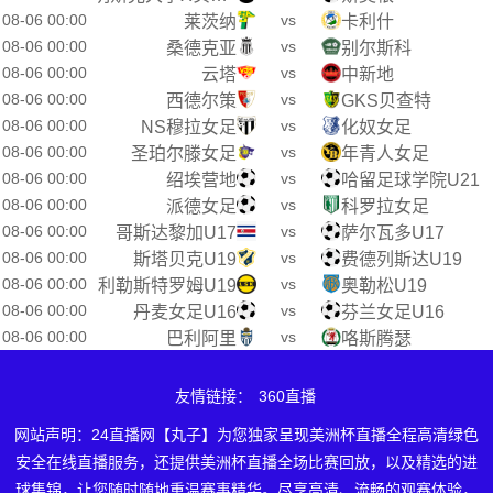
08-06 00:00
vs
莱茨纳
卡利什
08-06 00:00
vs
桑德克亚
别尔斯科
08-06 00:00
vs
云塔
中新地
08-06 00:00
vs
西德尔策
GKS贝查特
08-06 00:00
vs
NS穆拉女足
化奴女足
08-06 00:00
vs
圣珀尔滕女足
年青人女足
08-06 00:00
vs
绍埃营地
哈留足球学院U21
08-06 00:00
vs
派德女足
科罗拉女足
08-06 00:00
vs
哥斯达黎加U17
萨尔瓦多U17
08-06 00:00
vs
斯塔贝克U19
费德列斯达U19
08-06 00:00
vs
利勒斯特罗姆U19
奥勒松U19
08-06 00:00
vs
丹麦女足U16
芬兰女足U16
08-06 00:00
vs
巴利阿里
咯斯腾瑟
友情链接：
360直播
网站声明：24直播网【丸子】为您独家呈现美洲杯直播全程高清绿色
安全在线直播服务，还提供美洲杯直播全场比赛回放，以及精选的进
球集锦，让您随时随地重温赛事精华。尽享高清、流畅的观赛体验，