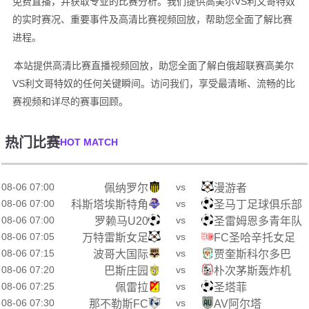
免费直播，并获取专业的比赛分析。我们提供高美尔VS利文哥特奴
的实时赛况、重要事件及高清比赛视频回放，帮助您全面了解比赛
进程。
本站提供高清比赛直播视频回放，助您全面了解白俄超联赛高美尔
VS利文哥特奴的任何关键瞬间。访问我们，享受最清晰、流畅的比
赛视频和详尽的赛事回顾。
热门比赛
HOT MATCH
08-06 07:00
vs
佩纳罗尔
漫游者
08-06 07:00
vs
科斯塔埃斯特角
圣马丁足球俱乐部
08-06 07:00
vs
罗赖马U20
圣雷姆恩多青年队
08-06 07:05
vs
万特雷斯女足
FC圣哈辛托女足
08-06 07:15
vs
波哥大国际
贾奎斯科尔多巴
08-06 07:20
vs
巴斯庄园
朴次茅斯轰炸机
08-06 07:25
vs
佩雷拉
圣塔菲
08-06 07:30
vs
那不勒斯FC
AV阿尔塔