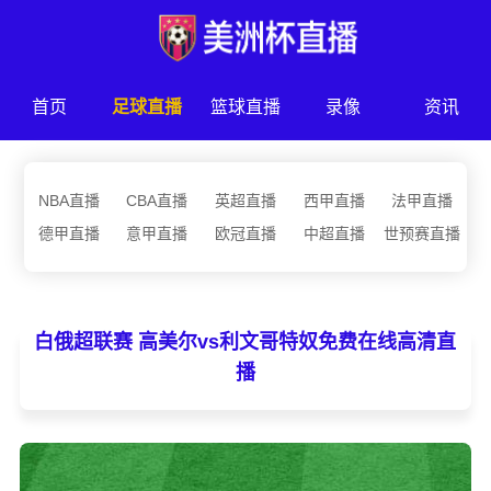
首页
足球直播
篮球直播
录像
资讯
NBA直播
CBA直播
英超直播
西甲直播
法甲直播
德甲直播
意甲直播
欧冠直播
中超直播
世预赛直播
白俄超联赛 高美尔vs利文哥特奴免费在线高清直
播