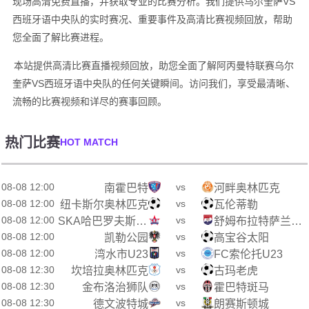
现场高清免费直播，并获取专业的比赛分析。我们提供乌尔奎萨VS
西班牙语中央队的实时赛况、重要事件及高清比赛视频回放，帮助
您全面了解比赛进程。
本站提供高清比赛直播视频回放，助您全面了解阿丙曼特联赛乌尔
奎萨VS西班牙语中央队的任何关键瞬间。访问我们，享受最清晰、
流畅的比赛视频和详尽的赛事回顾。
热门比赛
HOT MATCH
08-08 12:00
vs
南霍巴特
河畔奥林匹克
08-08 12:00
vs
纽卡斯尔奥林匹克
瓦伦蒂勒
08-08 12:00
vs
SKA哈巴罗夫斯克B队
舒姆布拉特萨兰斯克
08-08 12:00
vs
凯勒公园
高宝谷太阳
08-08 12:00
vs
湾水市U23
FC索伦托U23
08-08 12:30
vs
坎培拉奥林匹克
古玛老虎
08-08 12:30
vs
金布洛治狮队
霍巴特斑马
08-08 12:30
vs
德文波特城
朗赛斯顿城