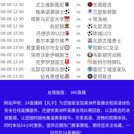
08-08 12:30
vs
尤立维斯图尼
东南联合
08-08 12:30
vs
格莱诺基骑士
兰瑟斯顿联
08-08 12:30
vs
塔斯马尼亚大学
塔洛纳
08-08 12:30
vs
伯尼联
北部流浪
08-08 13:00
vs
丹德农市U23
休城U23
08-08 13:00
vs
墨尔本塞尔维
北部吉隆勇士
08-08 13:00
vs
费雷曼特尔市女足
珀斯SC女足
08-08 13:00
vs
埃奇沃斯伊格斯
韦斯顿劳动熊
08-08 13:00
vs
克罗伊登国王
斯特尔特狮队
08-08 13:00
vs
北部足球俱乐部
度尼丁城皇家队
08-08 13:00
vs
伯肯黑德联
曼努联合
友情链接：
360直播
网站声明：24直播网【丸子】为您独家呈现美洲杯直播全程高清绿色
安全在线直播服务，还提供美洲杯直播全场比赛回放，以及精选的进
球集锦，让您随时随地重温赛事精华。尽享高清、流畅的观赛体验，
同时本站24小时更新，提供近期热门赛事赛程，期待您关注收藏，一
切尽在24直播网！