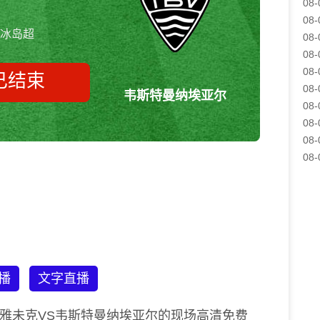
08-
08-
冰岛超
08-
08-
08-
已结束
08-
韦斯特曼纳埃亚尔
08-
08-
08-
KR雷克雅未克vs韦斯特曼纳埃亚
08-
尔 冰岛超
播
文字直播
克雅未克VS韦斯特曼纳埃亚尔的现场高清免费