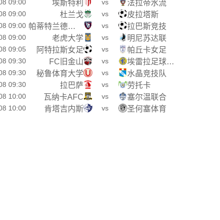
08 09:00
vs
埃斯特利
法拉帝水流
08 09:00
vs
杜兰戈
皮拉塔斯
08 09:00
vs
帕蒂特兰德莫雷洛斯
拉巴斯竞技
08 09:00
vs
老虎大学
明尼苏达联
08 09:05
vs
阿特拉斯女足
帕丘卡女足
08 09:30
vs
FC旧金山
埃雷拉足球俱乐部
08 09:30
vs
秘鲁体育大学
水晶竞技队
08 09:30
vs
拉巴萨
劳托卡
08 10:00
vs
瓦纳卡AFC
塞尔温联合
08 10:00
vs
肯塔吉内斯
圣何塞体育