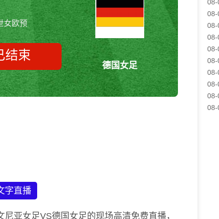
08-
08-
世女欧预
08-
08-
08-
已结束
08-
德国女足
08-
08-
08-
斯洛文尼亚女足vs德国女足 世女
08-
欧预
文字直播
文尼亚女足VS德国女足的现场高清免费直播，