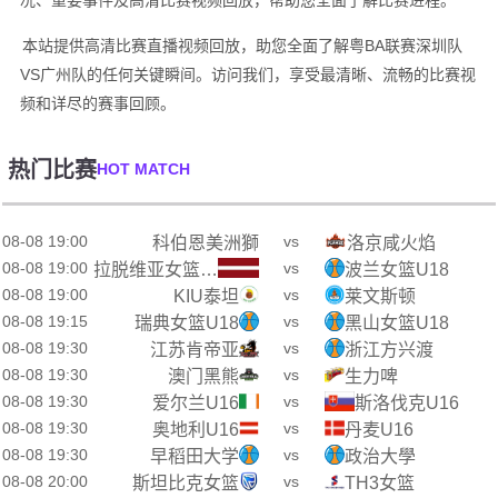
况、重要事件及高清比赛视频回放，帮助您全面了解比赛进程。
本站提供高清比赛直播视频回放，助您全面了解粤BA联赛深圳队
VS广州队的任何关键瞬间。访问我们，享受最清晰、流畅的比赛视
频和详尽的赛事回顾。
热门比赛
HOT MATCH
08-08 19:00
vs
科伯恩美洲獅
洛京咸火焰
08-08 19:00
vs
拉脱维亚女篮U18
波兰女篮U18
08-08 19:00
vs
KIU泰坦
莱文斯顿
08-08 19:15
vs
瑞典女篮U18
黑山女篮U18
08-08 19:30
vs
江苏肯帝亚
浙江方兴渡
08-08 19:30
vs
澳门黑熊
生力啤
08-08 19:30
vs
爱尔兰U16
斯洛伐克U16
08-08 19:30
vs
奥地利U16
丹麦U16
08-08 19:30
vs
早稻田大学
政治大學
08-08 20:00
vs
斯坦比克女篮
TH3女篮