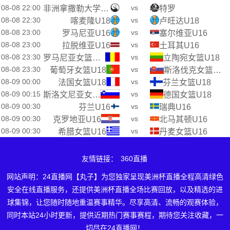
08-08 22:00
vs
非洲拿撒勒大学狼群
特罗
08-08 22:30
vs
喀麦隆U18
卢旺达U18
08-08 23:00
vs
罗马尼亚U16
塞尔维亚U16
08-08 23:00
vs
拉脱维亚U16
土耳其U16
08-08 23:30
vs
罗马尼亚女篮U18
立陶宛女篮U18
08-08 23:30
vs
葡萄牙女篮U18
斯洛伐克女篮U18
08-09 00:00
vs
法国女篮U18
芬兰女篮U18
08-09 00:15
vs
斯洛文尼亚女篮U18
德国女篮U18
08-09 00:30
vs
芬兰U16
瑞典U16
08-09 00:30
vs
克罗地亚U16
北马其顿U16
08-09 00:30
vs
希腊女篮U16
丹麦女篮U16
友情链接：
360直播
网站声明：24直播网【丸子】为您独家呈现美洲杯直播全程高清绿色
安全在线直播服务，还提供美洲杯直播全场比赛回放，以及精选的进
球集锦，让您随时随地重温赛事精华。尽享高清、流畅的观赛体验，
同时本站24小时更新，提供近期热门赛事赛程，期待您关注收藏，一
切尽在24直播网！