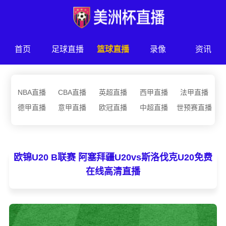
首页
足球直播
篮球直播
录像
资讯
NBA直播
CBA直播
英超直播
西甲直播
法甲直播
德甲直播
意甲直播
欧冠直播
中超直播
世预赛直播
欧锦U20 B联赛 阿塞拜疆U20vs斯洛伐克U20免费
在线高清直播