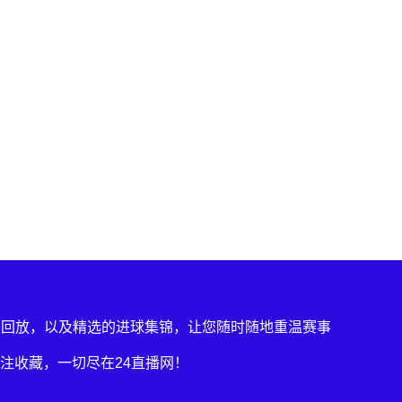
赛回放，以及精选的进球集锦，让您随时随地重温赛事
注收藏，一切尽在24直播网！