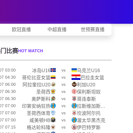
欧冠直播
中超直播
世预赛直播
热门比赛
HOT MATCH
07 03:00
vs
冰岛U16
乌克兰U16
07 04:30
vs
哥伦比亚女篮
巴拉圭女篮
07 06:00
vs
阿拉奎拉U20
利加U20
07 06:30
vs
圣荷西
保利斯坦奴
07 06:30
vs
奥萨斯科
哥连泰斯
07 07:00
vs
印第安纳狂热
拉斯维加斯王牌
07 07:00
vs
圣荷西体育
坎波阿尔托
07 07:00
vs
咸美顿HB
渥太华黑杰克
07 07:15
vs
格达轮科隆
伊巴特罗斯