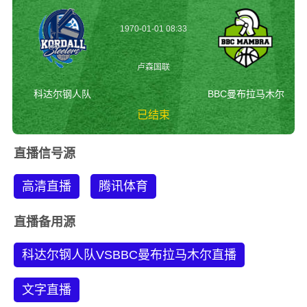
1970-01-01 08:33
卢森国联
科达尔钢人队
BBC曼布拉马木尔
已结束
科达尔钢人队
直播信号源
vsBBC曼布拉马木
尔 卢森国联
高清直播
腾讯体育
直播备用源
科达尔钢人队VSBBC曼布拉马木尔直播
文字直播