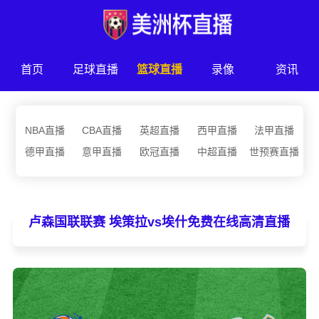
首页
足球直播
篮球直播
录像
资讯
NBA直播
CBA直播
英超直播
西甲直播
法甲直播
德甲直播
意甲直播
欧冠直播
中超直播
世预赛直播
卢森国联联赛 埃策拉vs埃什免费在线高清直播