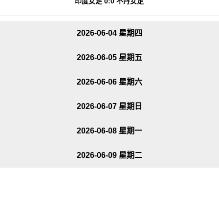
印度女足 0:0 不丹女足
2026-06-04 星期四
2026-06-05 星期五
2026-06-06 星期六
2026-06-07 星期日
2026-06-08 星期一
2026-06-09 星期二