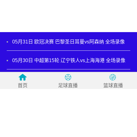
05月31日 欧冠决赛 巴黎圣日耳曼vs阿森纳 全场录像
05月30日 中超第15轮 辽宁铁人vs上海海港 全场录像
05月26日 德甲升降级附加赛次回合 帕德博恩vs沃尔夫
斯堡 全场录像
首页
足球直播
篮球直播
05月25日 意甲第38轮 帕尔马vs萨索洛 全场录像
05月25日 英超第38轮 伯恩利vs狼队 全场录像
05月25日 英超第38轮 布莱顿vs曼联 全场录像