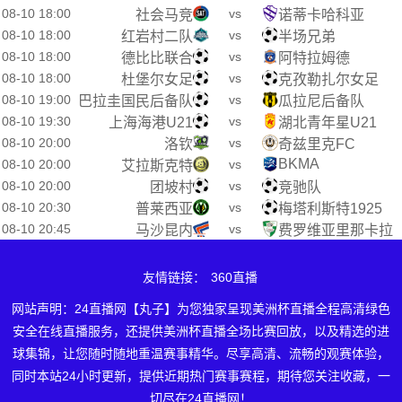
08-10 18:00
vs
社会马竞
诺蒂卡哈科亚
08-10 18:00
vs
红岩村二队
半场兄弟
08-10 18:00
vs
德比比联合
阿特拉姆德
08-10 18:00
vs
杜堡尔女足
克孜勒扎尔女足
08-10 19:00
vs
巴拉圭国民后备队
瓜拉尼后备队
08-10 19:30
vs
上海海港U21
湖北青年星U21
08-10 20:00
vs
洛钦
奇兹里克FC
BKMA
08-10 20:00
vs
艾拉斯克特
08-10 20:00
vs
团坡村
竞驰队
08-10 20:30
vs
普莱西亚
梅塔利斯特1925
08-10 20:45
vs
马沙昆内
费罗维亚里那卡拉
友情链接：
360直播
网站声明：24直播网【丸子】为您独家呈现美洲杯直播全程高清绿色
安全在线直播服务，还提供美洲杯直播全场比赛回放，以及精选的进
球集锦，让您随时随地重温赛事精华。尽享高清、流畅的观赛体验，
同时本站24小时更新，提供近期热门赛事赛程，期待您关注收藏，一
切尽在24直播网！