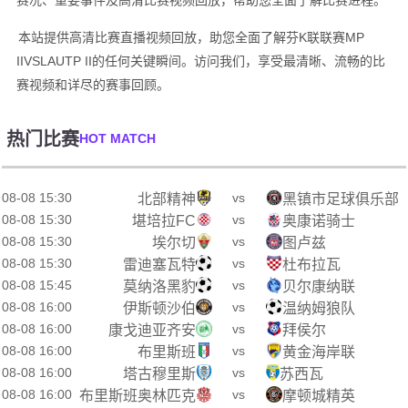
赛况、重要事件及高清比赛视频回放，帮助您全面了解比赛进程。
本站提供高清比赛直播视频回放，助您全面了解芬K联联赛MP
IIVSLAUTP II的任何关键瞬间。访问我们，享受最清晰、流畅的比
赛视频和详尽的赛事回顾。
热门比赛
HOT MATCH
08-08 15:30
vs
北部精神
黑镇市足球俱乐部
08-08 15:30
vs
堪培拉FC
奥康诺骑士
08-08 15:30
vs
埃尔切
图卢兹
08-08 15:30
vs
雷迪塞瓦特
杜布拉瓦
08-08 15:45
vs
莫纳洛黑豹
贝尔康纳联
08-08 16:00
vs
伊斯顿沙伯
温纳姆狼队
08-08 16:00
vs
康戈迪亚齐安
拜侯尔
08-08 16:00
vs
布里斯班
黄金海岸联
08-08 16:00
vs
塔古穆里斯
苏西瓦
08-08 16:00
vs
布里斯班奥林匹克
摩顿城精英