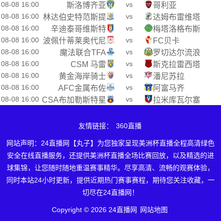
08-08 16:00
vs
斯洛博齐亚
哥利亚
08-08 16:00
vs
林达伯史特范斯提
达姆布雷维塔
08-08 16:00
vs
辛迪泰哥维斯特
梅塔洛格布斯
08-08 16:00
vs
波佩什蒂莱奥代尼
FC贝卡
08-08 16:00
vs
魔法联合TFA
罗切达尔流浪
08-08 16:00
vs
CSM 马雷
斯克拉雷西塔
08-08 16:00
vs
黄金海岸骑士
潘尼苏拉
08-08 16:00
vs
AFC金属布佐
阿富马齐
08-08 16:00
vs
CSA布加勒斯特星
拉米库瓦尔塞
友情链接：
360直播
网站声明：24直播网【丸子】为您独家呈现美洲杯直播全程高清绿色
安全在线直播服务，还提供美洲杯直播全场比赛回放，以及精选的进
球集锦，让您随时随地重温赛事精华。尽享高清、流畅的观赛体验，
同时本站24小时更新，提供近期热门赛事赛程，期待您关注收藏，一
切尽在24直播网！
Copyright © 2026 24直播网
网站地图