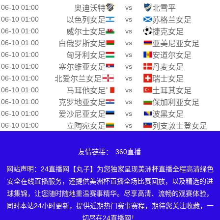
06-10 01:00
vs
奥迪沃特
北雪平
06-10 01:00
vs
以色列女足
苏格兰女足
06-10 01:00
vs
威尔士女足
捷克女足
06-10 01:00
vs
白俄罗斯女足
亚美尼亚女足
06-10 01:00
vs
匈牙利女足
安道尔女足
06-10 01:00
vs
塞尔维亚女足
丹麦女足
06-10 01:00
vs
北爱尔兰女足
瑞士女足
06-10 01:00
vs
马耳他女足
土耳其女足
06-10 01:00
vs
克罗地亚女足
保加利亚女足
06-10 01:00
vs
爱沙尼亚女足
波黑女足
06-10 01:00
vs
立陶宛女足
列支敦士登女足
友情链接：
360直播
网站声明：24直播网【丸子】为您独家呈现美洲杯直播全程高清绿色
安全在线直播服务，还提供美洲杯直播全场比赛回放，以及精选的进
球集锦，让您随时随地重温赛事精华。尽享高清、流畅的观赛体验，
同时本站24小时更新，提供近期热门赛事赛程，期待您关注收藏，一
切尽在24直播网！