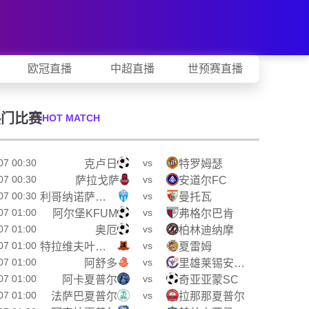
欧冠直播
中超直播
世预赛直播
热门比赛
HOT MATCH
07 00:30
vs
克卢日
特罗姆瑟
07 00:30
vs
萨拉戈萨
安道尔FC
07 00:30
vs
利哥纳诺萨卢斯
曼托瓦
07 01:00
vs
阿尔堡KFUM
弗格尔巴肯
07 01:00
vs
奥厄
柏林迪纳摩
07 01:00
vs
特拉维夫叶胡达
夏雷姆
07 01:00
vs
阿舒多
里雄莱锡安夏普尔
07 01:00
vs
阿卡夏普尔
奇亚亚蒙SC
07 01:00
vs
法萨巴夏普尔
拉那那夏普尔