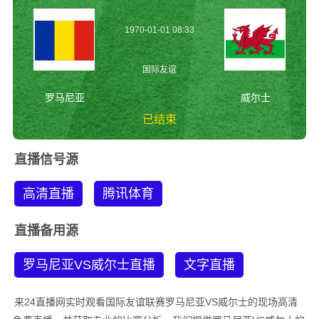
1970-01-01 08:33
国际友谊
罗马尼亚
威尔士
已结束
罗马尼亚vs威尔士
直播信号源
国际友谊
高清直播
腾讯体育
直播备用源
罗马尼亚VS威尔士直播
文字直播
来24直播网实时观看国际友谊联赛罗马尼亚VS威尔士的现场高清