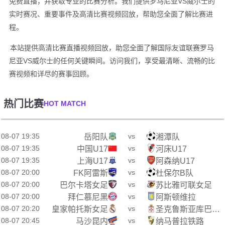
免费直播，并获取专业的比赛分析。我们提供罗马尼亚VS威尔士的
实时赛况、重要事件及高清比赛视频回放，帮助您全面了解比赛进
程。
本站提供高清比赛直播视频回放，助您全面了解国际友谊联赛罗马
尼亚VS威尔士的任何关键瞬间。访问我们，享受最清晰、流畅的比
赛视频和详尽的赛事回顾。
热门比赛
HOT MATCH
08-07 19:35
vs
岳阳队
湘潭队
08-07 19:35
vs
中国U17
河床U17
08-07 19:35
vs
上海U17
阿森纳U17
08-07 20:00
vs
FK阿雷斯
杜保尔B队
08-07 20:00
vs
巴尔卡塔女足
苏比雅可联女足
08-07 20:00
vs
拜仁慕尼黑
阿斯顿维拉
08-07 20:20
vs
皇家帕托斯女足
圣克鲁斯亚库巴女足
08-07 20:45
vs
马沙昆内
纳马普拉铁路