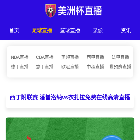
首页
足球直播
篮球直播
录像
资讯
NBA直播
CBA直播
英超直播
西甲直播
法甲直播
德甲直播
意甲直播
欧冠直播
中超直播
世预赛直播
西丁附联赛 潘普洛纳vs衣扎拉免费在线高清直播