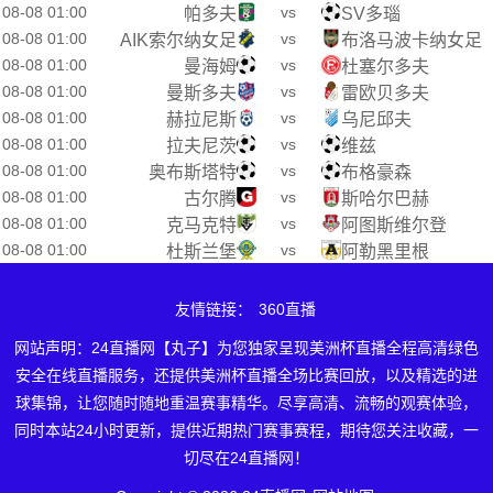
08-08 01:00
vs
帕多夫
SV多瑙
08-08 01:00
vs
AIK索尔纳女足
布洛马波卡纳女足
08-08 01:00
vs
曼海姆
杜塞尔多夫
08-08 01:00
vs
曼斯多夫
雷欧贝多夫
08-08 01:00
vs
赫拉尼斯
乌尼邱夫
08-08 01:00
vs
拉夫尼茨
维兹
08-08 01:00
vs
奥布斯塔特
布格豪森
08-08 01:00
vs
古尔腾
斯哈尔巴赫
08-08 01:00
vs
克马克特
阿图斯维尔登
08-08 01:00
vs
杜斯兰堡
阿勒黑里根
友情链接：
360直播
网站声明：24直播网【丸子】为您独家呈现美洲杯直播全程高清绿色
安全在线直播服务，还提供美洲杯直播全场比赛回放，以及精选的进
球集锦，让您随时随地重温赛事精华。尽享高清、流畅的观赛体验，
同时本站24小时更新，提供近期热门赛事赛程，期待您关注收藏，一
切尽在24直播网！