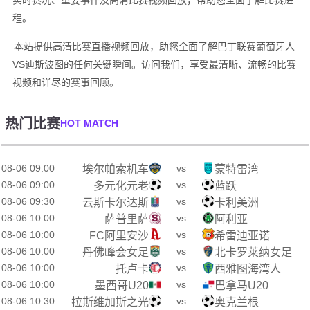
实时赛况、重要事件及高清比赛视频回放，帮助您全面了解比赛进
程。
本站提供高清比赛直播视频回放，助您全面了解巴丁联赛葡萄牙人
VS迪斯波图的任何关键瞬间。访问我们，享受最清晰、流畅的比赛
视频和详尽的赛事回顾。
热门比赛
HOT MATCH
08-06 09:00
vs
埃尔帕索机车
蒙特雷湾
08-06 09:00
vs
多元化元老
蓝跃
08-06 09:30
vs
云斯卡尔达斯
卡利美洲
08-06 10:00
vs
萨普里萨
阿利亚
08-06 10:00
vs
FC阿里安沙
希雷迪亚诺
08-06 10:00
vs
丹佛峰会女足
北卡罗莱纳女足
08-06 10:00
vs
托卢卡
西雅图海湾人
08-06 10:00
vs
墨西哥U20
巴拿马U20
08-06 10:30
vs
拉斯维加斯之光
奥克兰根