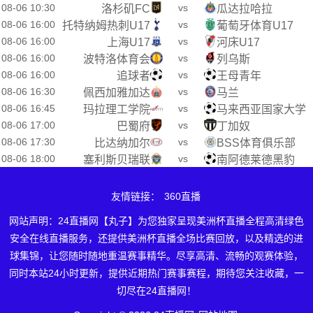
08-06 10:30
vs
洛杉矶FC
瓜达拉哈拉
08-06 16:00
vs
托特纳姆热刺U17
葡萄牙体育U17
08-06 16:00
vs
上海U17
河床U17
08-06 16:00
vs
波特洛体育会
列乌斯
08-06 16:00
vs
追球者
王母青年
08-06 16:30
vs
佩西加雅加达
马兰
08-06 16:45
vs
玛拉理工学院
马来西亚国家大学
08-06 17:00
vs
巴蜀府
丁加奴
08-06 17:30
vs
比达纳加尔
BSS体育俱乐部
08-06 18:00
vs
塞利斯贝瑞联
南阿德莱德黑豹
友情链接：
360直播
网站声明：24直播网【丸子】为您独家呈现美洲杯直播全程高清绿色
安全在线直播服务，还提供美洲杯直播全场比赛回放，以及精选的进
球集锦，让您随时随地重温赛事精华。尽享高清、流畅的观赛体验，
同时本站24小时更新，提供近期热门赛事赛程，期待您关注收藏，一
切尽在24直播网！