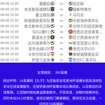
08-08 15:00
vs
曼都拉
昆尼斯
08-08 15:00
vs
本克斯拓城狮队
赫斯特维尔
08-08 15:00
vs
曼立联队
马可尼
08-08 15:00
vs
新城堡联青年队
中部海岸青年队
08-08 15:00
vs
希尤斯布伦贝斯
坎特贝利班克斯敦
08-08 15:00
vs
SD公鹿FC
西悉尼流浪者青年队
08-08 15:00
vs
莫道克大学
尼兰西澳洲大学
08-08 15:00
vs
达尔维奇希尔
麦克亚瑟公羊队
08-08 15:00
vs
圣乔治城U20
洛克达尔U20
08-08 15:00
vs
卡布尔彻女足
摩顿城精英女足
08-08 15:30
vs
萨瑟兰鲨鱼
悉尼FC青年队
友情链接：
360直播
网站声明：24直播网【丸子】为您独家呈现美洲杯直播全程高清绿色
安全在线直播服务，还提供美洲杯直播全场比赛回放，以及精选的进
球集锦，让您随时随地重温赛事精华。尽享高清、流畅的观赛体验，
同时本站24小时更新，提供近期热门赛事赛程，期待您关注收藏，一
切尽在24直播网！