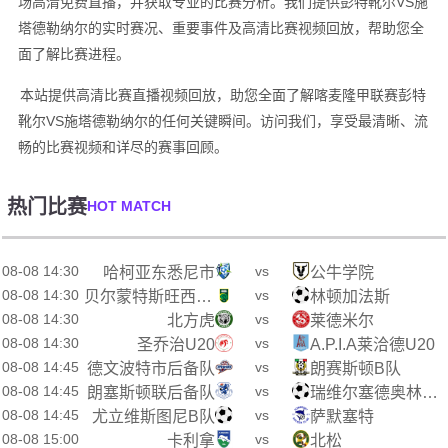
场高清免费直播，并获取专业的比赛分析。我们提供彭特靴尔VS施
塔德勒纳尔的实时赛况、重要事件及高清比赛视频回放，帮助您全
面了解比赛进程。
本站提供高清比赛直播视频回放，助您全面了解喀麦隆甲联赛彭特
靴尔VS施塔德勒纳尔的任何关键瞬间。访问我们，享受最清晰、流
畅的比赛视频和详尽的赛事回顾。
热门比赛
HOT MATCH
08-08 14:30
vs
哈柯亚东悉尼市
公牛学院
08-08 14:30
vs
贝尔蒙特斯旺西SC
林顿加法斯
08-08 14:30
vs
北方虎
莱德米尔
08-08 14:30
vs
圣乔治U20
A.P.I.A莱洽德U20
08-08 14:45
vs
德文波特市后备队
朗赛斯顿B队
08-08 14:45
vs
朗塞斯顿联后备队
瑞维尔塞德奥林匹克B队
08-08 14:45
vs
尤立维斯图尼B队
萨默塞特
08-08 15:00
vs
卡利拿
北松