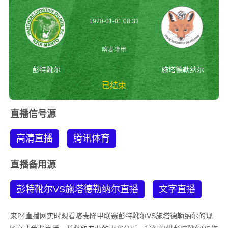
1970-01-01 08:33
喀麦隆甲
彭特靴尔
施塔德勒纳尔
已结束
彭特靴尔vs施塔德勒
直播信号源
纳尔 喀麦隆甲
高清直播
腾讯体育
直播备用源
彭特靴尔VS施塔德勒纳尔直播
文字直播
来24直播网实时观看喀麦隆甲联赛彭特靴尔VS施塔德勒纳尔的现