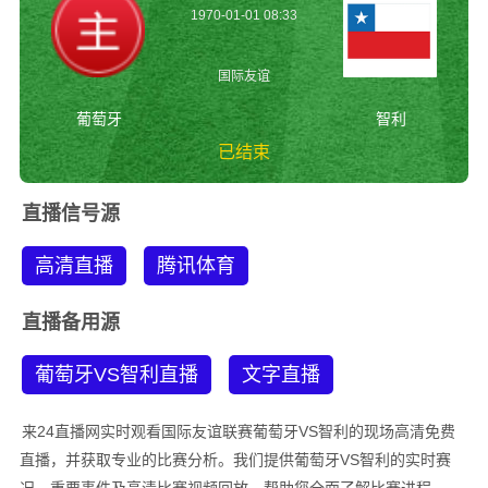
1970-01-01 08:33
国际友谊
葡萄牙
智利
已结束
葡萄牙vs智利 国际
直播信号源
友谊
高清直播
腾讯体育
直播备用源
葡萄牙VS智利直播
文字直播
来24直播网实时观看国际友谊联赛葡萄牙VS智利的现场高清免费
直播，并获取专业的比赛分析。我们提供葡萄牙VS智利的实时赛