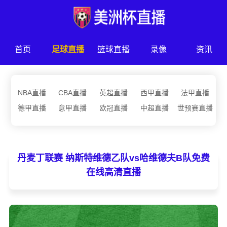
首页
足球直播
篮球直播
录像
资讯
NBA直播
CBA直播
英超直播
西甲直播
法甲直播
德甲直播
意甲直播
欧冠直播
中超直播
世预赛直播
丹麦丁联赛 纳斯特维德乙队vs哈维德夫B队免费
在线高清直播