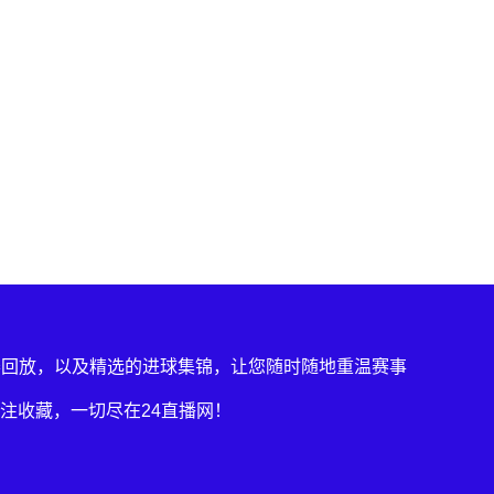
赛回放，以及精选的进球集锦，让您随时随地重温赛事
注收藏，一切尽在24直播网！