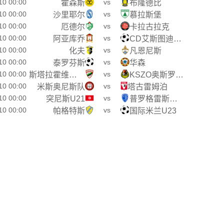
10 00:00
vs
霍森斯
布隆德比
10 00:00
vs
沙里耶尔
慕拉斯堡
10 00:00
vs
厄德尔
卡拉古拉克
10 00:00
vs
阿亚库乔
CD艾斯图迪安蒂尔CNI
10 00:00
vs
化夫
凡恩尼斯
10 00:00
vs
泰罗芬斯
华森
10 00:00
vs
斯塔拉霍维采之星
KSZO奥斯罗维克
10 00:00
vs
米斯奥尼斯队
塔古雷姆泊
10 00:00
vs
突尼斯U21
普罗格雷斯沙基特
10 00:00
vs
帕格特斯
国际米兰U23