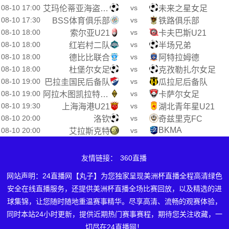
08-10 17:00
vs
艾玛伦蒂亚海盗女足
未来之星女足
08-10 17:30
vs
BSS体育俱乐部
铁路俱乐部
08-10 18:00
vs
索尔亚U21
卡夫巴斯U21
08-10 18:00
vs
红岩村二队
半场兄弟
08-10 18:00
vs
德比比联合
阿特拉姆德
08-10 18:00
vs
杜堡尔女足
克孜勒扎尔女足
08-10 19:00
vs
巴拉圭国民后备队
瓜拉尼后备队
08-10 19:00
vs
阿拉木图凯拉特女足
卡萨尔女足
08-10 19:30
vs
上海海港U21
湖北青年星U21
08-10 20:00
vs
洛钦
奇兹里克FC
BKMA
08-10 20:00
vs
艾拉斯克特
友情链接：
360直播
网站声明：24直播网【丸子】为您独家呈现美洲杯直播全程高清绿色
安全在线直播服务，还提供美洲杯直播全场比赛回放，以及精选的进
球集锦，让您随时随地重温赛事精华。尽享高清、流畅的观赛体验，
同时本站24小时更新，提供近期热门赛事赛程，期待您关注收藏，一
切尽在24直播网！