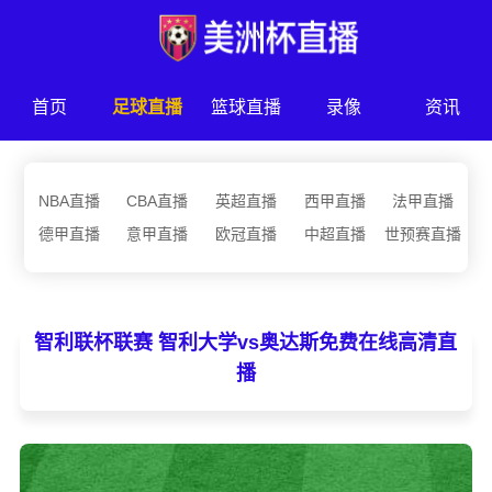
首页
足球直播
篮球直播
录像
资讯
NBA直播
CBA直播
英超直播
西甲直播
法甲直播
德甲直播
意甲直播
欧冠直播
中超直播
世预赛直播
智利联杯联赛 智利大学vs奥达斯免费在线高清直
播