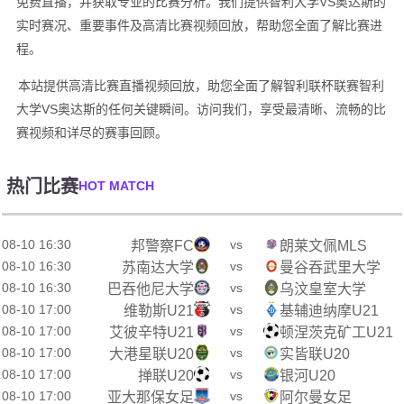
免费直播，并获取专业的比赛分析。我们提供智利大学VS奥达斯的
实时赛况、重要事件及高清比赛视频回放，帮助您全面了解比赛进
程。
本站提供高清比赛直播视频回放，助您全面了解智利联杯联赛智利
大学VS奥达斯的任何关键瞬间。访问我们，享受最清晰、流畅的比
赛视频和详尽的赛事回顾。
热门比赛
HOT MATCH
08-10 16:30
vs
邦警察FC
朗莱文佩MLS
08-10 16:30
vs
苏南达大学
曼谷吞武里大学
08-10 16:30
vs
巴吞他尼大学
乌汶皇室大学
08-10 17:00
vs
维勒斯U21
基辅迪纳摩U21
08-10 17:00
vs
艾彼辛特U21
顿涅茨克矿工U21
08-10 17:00
vs
大港星联U20
实皆联U20
08-10 17:00
vs
掸联U20
银河U20
08-10 17:00
vs
亚大那保女足
阿尔曼女足