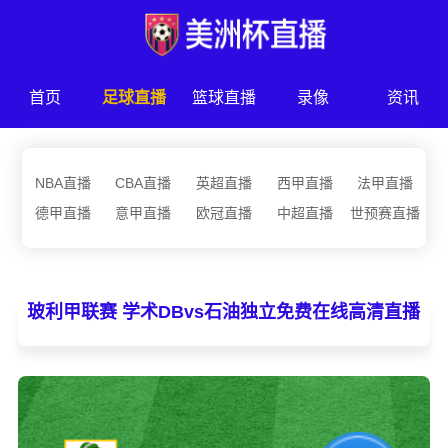
首页
足球直播
篮球直播
录像
资讯
NBA直播
CBA直播
英超直播
西甲直播
法甲直播
德甲直播
意甲直播
欧冠直播
中超直播
世预赛直播
玻利甲联赛 学术DBvs石油独立免费在线高清直播