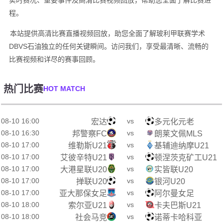
实时赛况、重要事件及高清比赛视频回放，帮助您全面了解比赛进
程。
本站提供高清比赛直播视频回放，助您全面了解玻利甲联赛学术
DBVS石油独立的任何关键瞬间。访问我们，享受最清晰、流畅的
比赛视频和详尽的赛事回顾。
热门比赛
HOT MATCH
08-10 16:00
vs
宏达
多元化元老
08-10 16:30
vs
邦警察FC
朗莱文佩MLS
08-10 17:00
vs
维勒斯U21
基辅迪纳摩U21
08-10 17:00
vs
艾彼辛特U21
顿涅茨克矿工U21
08-10 17:00
vs
大港星联U20
实皆联U20
08-10 17:00
vs
掸联U20
银河U20
08-10 17:00
vs
亚大那保女足
阿尔曼女足
08-10 18:00
vs
索尔亚U21
卡夫巴斯U21
08-10 18:00
vs
社会马竞
诺蒂卡哈科亚