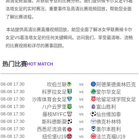
高清免费直播，并获取专业的比赛分析。我们提供候卡尔女足VS葛
洛塔女足的实时赛况、重要事件及高清比赛视频回放，帮助您全面
了解比赛进程。
本站提供高清比赛直播视频回放，助您全面了解冰女甲联赛候卡尔
女足VS葛洛塔女足的任何关键瞬间。访问我们，享受最清晰、流畅
的比赛视频和详尽的赛事回顾。
热门比赛
HOT MATCH
08-08 17:30
vs
坎伯兰联
阿德莱德奥林匹克
08-08 17:30
vs
科罗拉女足
爱尔华女足
08-08 17:30
vs
沙库体育会女足
哈留足球学院女足
08-08 17:30
vs
八户云罗里
富山胜利
08-08 17:30
vs
藤枝MYFC
仙台维加泰
08-08 17:30
vs
斯科德斯莫
佛克朴林特
08-08 17:30
vs
西悉尼流浪者
墨尔本胜利
08-08 17:30
vs
纽伦堡U19
法兰克福U19