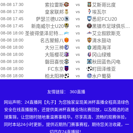
08-08 17:30
vs
索拉雷斯
艾斯哥比度
08-08 17:30
vs
皇家联邦
埃瓦尔
08-08 17:45
vs
萨瑟兰德U20
悉尼FCU20
08-08 17:45
vs
新南威尔士U20
黑镇市足球俱乐部U20
08-08 18:00
vs
圣彼得堡泽尼特B队
艾立叙欧斯克
08-08 18:00
vs
名古屋鲸八
清水鼓动
08-08 18:00
vs
大分三神
湘南海洋
08-08 18:00
vs
大阪樱花
冈山绿雉
08-08 18:00
vs
磐田喜悦
秋田蓝色闪电
08-08 18:00
vs
FC东京
町田泽维亚
08-08 18:00
vs
柏太阳神
水户蜀葵
友情链接：
360直播
网站声明：24直播网【丸子】为您独家呈现美洲杯直播全程高清绿色
安全在线直播服务，还提供美洲杯直播全场比赛回放，以及精选的进
球集锦，让您随时随地重温赛事精华。尽享高清、流畅的观赛体验，
同时本站24小时更新，提供近期热门赛事赛程，期待您关注收藏，一
切尽在24直播网！